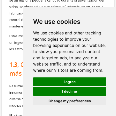
se agrega una pequeña cantidad durante la galvanización del
vidrio, se obtendrá un rico color rubí. Además, se utiliza en la
fabricación de vidrio especializado para edificios y vitrinas con
control climático. Dado que refleja la radiación solar, ayuda a
We use cookies
mantener los edificios frescos.
We use cookies and other tracking
Estas mismas propiedades reflectantes hacen que el oro sea
technologies to improve your
un ingrediente ideal en la creación de la visera del casco de
browsing experience on our website,
los astronautas también.
to show you personalized content
and targeted ads, to analyze our
1.3, Oro, probablemente el metal
website traffic, and to understand
where our visitors are coming from.
más útil
I agree
Resumiendo, parece que se puede utilizar el oro de
I decline
innumerables formas. Hemos estado utilizándolo de manera
diversa durante mucho tiempo. Es posible que todavía haya
Change my preferences
muchas más aplicaciones de las que no somos conscientes.
El primer uso del oro fue como moneda y en la fabricación de