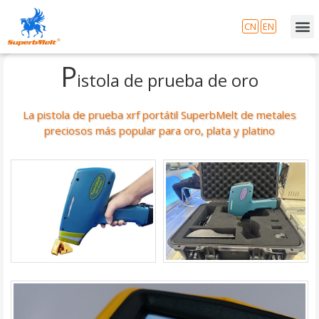
CN
EN
P
istola de prueba de oro
La pistola de prueba xrf portátil SuperbMelt de metales
preciosos más popular para oro, plata y platino