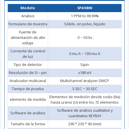
Modelo
SPA5800
Análisis
1 PPM to 99.99%
formulario de muestra
Sólido, en polvo, líquido
Fuente de
alimentación de alto
0 ~ 50 kv
voltaje
Corriente de control
0 mu A ~ 100 mu A
de luz
Tipo de detector
Sipin
Resolución de Si – pin
≤180 eV
Analizador multicanal
Multichannel analyzer DMCP
Tiempo de prueba
3 SEC ~ 30 SEC
Elementos de medición desde sodio (Na)
elemento de medida
hasta uranio (U) entre los 72 elementos
Software de análisis cualitativo y
Software de análisis
cuantitativo KEYRAY
Tamaño de la forma
290 * 230 * 90 (mm)