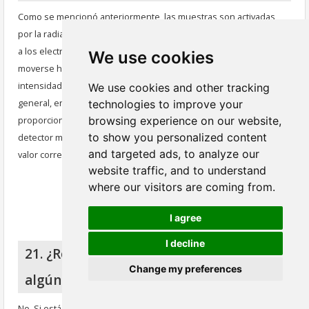
Como se mencionó anteriormente, las muestras son activadas
por la radiación de rayos X liberada por la pistola XRF. Esto impulsa
a los electrones ubicados en la capa electrónica interna a
We use cookies
moverse hacia afuera. El detector de rayos X luego convierte la
intensidad del nivel de energía en múltiples pulsos eléctricos. En
We use cookies and other tracking
general, en los analizadores XRF se utilizan contadores
technologies to improve your
proporcionales, que son precisos, económicos y confiables. El
browsing experience on our website,
to show you personalized content
detector mide el nivel de reemisión de fluorescencia y muestra el
and targeted ads, to analyze our
valor correspondiente.
website traffic, and to understand
Back to Guide
where our visitors are coming from.
I agree
I decline
21. ¿Requiere el uso del instrumento
Change my preferences
algún mantenimiento especial?
No. Si estás utilizando un analizador XRF portátil de SuperbMelt,