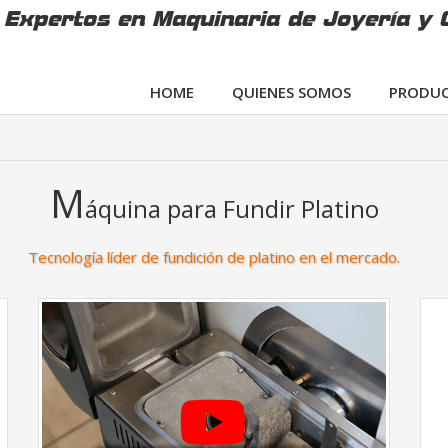
Expertos en Maquinaria de Joyería y 
HOME
QUIENES SOMOS
PRODUC
M
áquina para Fundir Platino
Tecnología líder de fundición de platino en el mercado.