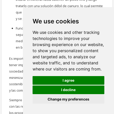
tratarlo con una solución débil de cianuro, lo cual permite
que el oro se disuelva. La solución rica en oro se recolecta
y se procesa posteriormente para recuperar el oro.
We use cookies
Fundición: La fundición es un proceso en el que el oro se
We use cookies and other tracking
separa de otros metales presentes en el mineral
technologies to improve your
mediante una fusión a alta temperatura. El oro se vierte
browsing experience on our website,
en barras o lingotes para su refinamiento y uso comercial.
to show you personalized content
and targeted ads, to analyze our
Es importante tener en cuenta que la minería de oro puede
website traffic, and to understand
tener impactos significativos en el medio ambiente y la
where our visitors are coming from.
sociedad. Las prácticas mineras responsables buscan
minimizar estos impactos y garantizar una extracción
I agree
sostenible de oro, al tiempo que se protegen los ecosistemas
I decline
y las comunidades locales.
Change my preferences
Siempre es recomendable consultar con expertos y cumplir
con las regulaciones locales en lo que respecta a la minería y
los procesos de extracción de oro.