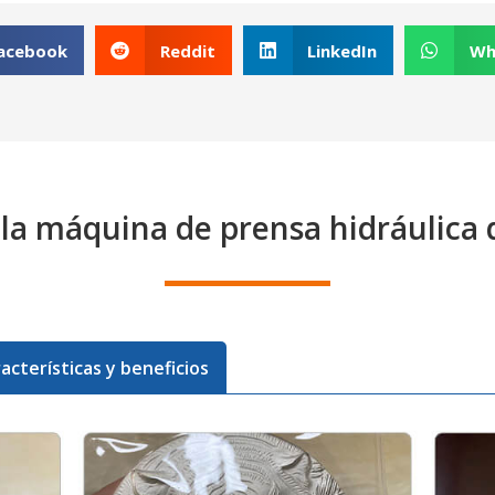
acebook
Reddit
LinkedIn
Wh
 la máquina de prensa hidráulic
acterísticas y beneficios