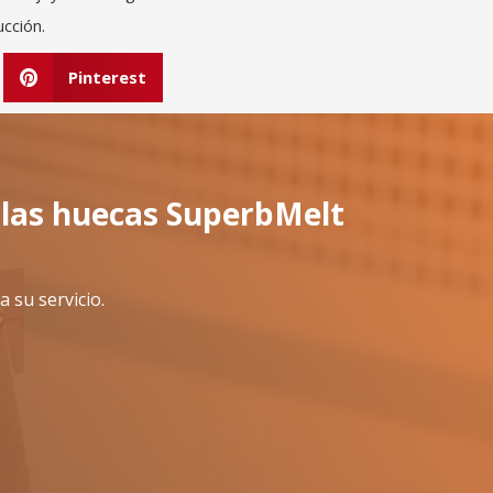
cción.
Pinterest
rlas huecas SuperbMelt
 su servicio.