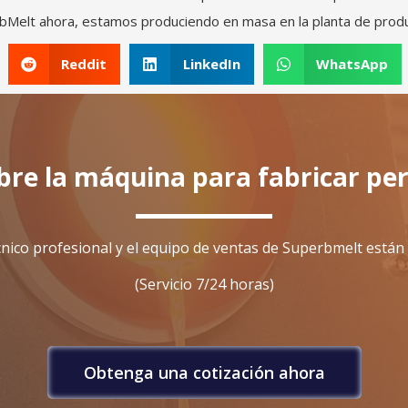
bMelt ahora, estamos produciendo en masa en la planta de produ
Reddit
LinkedIn
WhatsApp
bre la máquina para fabricar pe
cnico profesional y el equipo de ventas de Superbmelt están a
(Servicio 7/24 horas)
Obtenga una cotización ahora