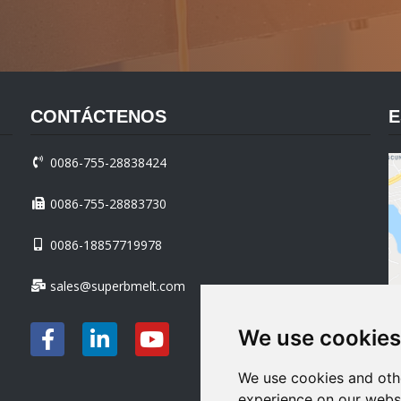
CONTÁCTENOS
E
0086-755-28838424
0086-755-28883730
0086-18857719978
sales@superbmelt.com
We use cookies
We use cookies and oth
experience on our webs