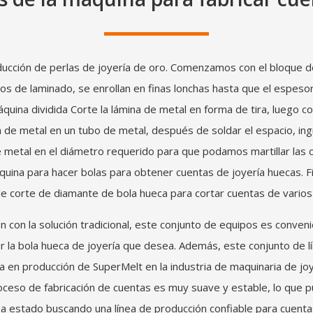
ucción de perlas de joyería de oro. Comenzamos con el bloque de
s de laminado, se enrollan en finas lonchas hasta que el espeso
uina dividida Corte la lámina de metal en forma de tira, luego co
ra de metal en un tubo de metal, después de soldar el espacio, in
e metal en el diámetro requerido para que podamos martillar las
quina para hacer bolas para obtener cuentas de joyería huecas. F
e corte de diamante de bola hueca para cortar cuentas de varios
 con la solución tradicional, este conjunto de equipos es conven
 la bola hueca de joyería que desea. Además, este conjunto de lí
 en producción de SuperMelt en la industria de maquinaria de jo
proceso de fabricación de cuentas es muy suave y estable, lo que
 ha estado buscando una línea de producción confiable para cuent