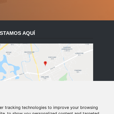
STAMOS AQUÍ
No.56 Anhua Road, Henggang Town, Longgang
District, Shenzhen City, China,518116
er tracking technologies to improve your browsing
ite, to show you personalized content and targeted