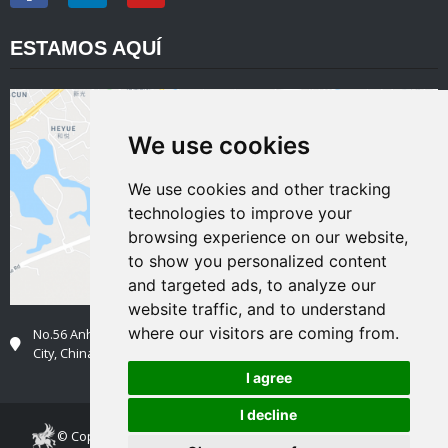
ESTAMOS AQUÍ
We use cookies
We use cookies and other tracking
technologies to improve your
browsing experience on our website,
to show you personalized content
and targeted ads, to analyze our
website traffic, and to understand
where our visitors are coming from.
No.56 Anhua Road, Henggang Town, Longgang District, Shenzhen
City, China,518116
I agree
I decline
© Copyright 2008-2021 Superb Electromachinery Co., Limited