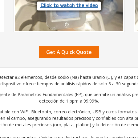
Click to watch the video
Get A Quick Quote
detectar 82 elementos, desde sodio (Na) hasta uranio (U), y es capaz
 dispositivo ofrece tiempos de análisis rápidos de solo 3 a 30 segund
eligente de Parámetros Fundamentales (FP), que permite un análisis pre
detección de 1 ppm a 99.99%.
tible con WiFi, Bluetooth, correo electrónico, USB y otros formatos 
 en el campo, asegurando resultados precisos y confiables con alta pr
cación de metales preciosos (oro, plata, platino) y la detección de elem
proporciona pruebas rápidas y no destructivas, lo que lo convierte en 