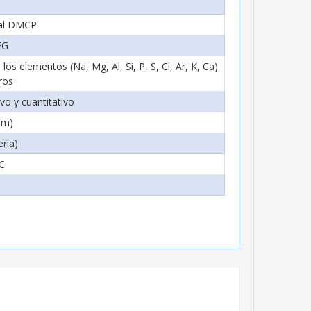
nal DMCP
EG
s elementos (Na, Mg, Al, Si, P, S, Cl, Ar, K, Ca)
ros
ivo y cuantitativo
mm)
ría)
 C