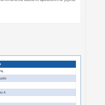
0
9%
quido
mu A